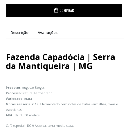
COMPRAR
Descrição
Avaliações
Fazenda Capadócia | Serra
da Mantiqueira | MG
Produtor:
Augusto Borges
Processo:
Natural Fermentado
Variedade:
Arara
Notas sensoriais:
Café fermentado com notas de frutas vermelhas, roxas e
especiarias
Altitude:
1.300 metros
Café especial, 100% Arábica, torra média clara.