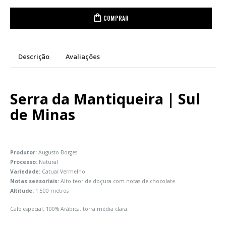
COMPRAR
Descrição
Avaliações
Serra da Mantiqueira | Sul
de Minas
Produtor:
Augusto Borges
Processo:
Natural
Variedade:
Catuaí Vermelho
Notas sensoriais:
Alto teor de doçura com notas de chocolate
Altitude:
1.500 metros
Café especial, 100% Arábica, torra média clara.