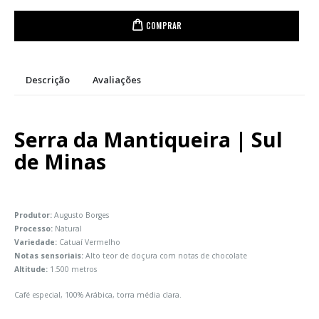
COMPRAR
Descrição
Avaliações
Serra da Mantiqueira | Sul
de Minas
Produtor:
Augusto Borges
Processo:
Natural
Variedade:
Catuaí Vermelho
Notas sensoriais:
Alto teor de doçura com notas de chocolate
Altitude:
1.500 metros
Café especial, 100% Arábica, torra média clara.